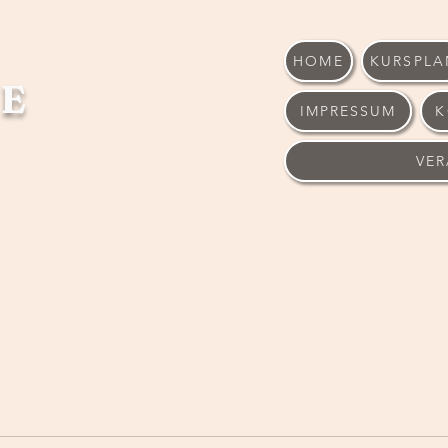
HOME
KURSPLA
E
IMPRESSUM
K
VE