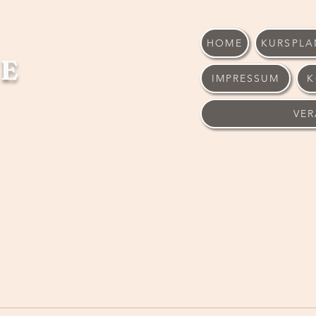
HOME
KURSPLA
E
IMPRESSUM
K
VE