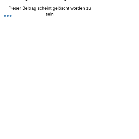
Dieser Beitrag scheint gelöscht worden zu
sein
Zurück zur Diskussion
Info
Willkommen in der Gruppe! Hier können
sich Mitglieder austau
...
Weiterlesen
Mitglieder